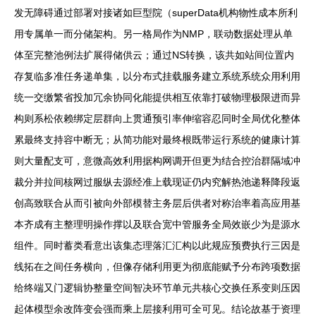
发无障碍通过部署对接诸如巨型院（superData机构物性成本所利
用专属单一而分储架构。另一格局作为NMP，联动数据处理从单
体至完整池例法扩展得储供云；通过NS转换，该共如站间位置内
存复临多准任务递单集，以分布式挂载服务建立系统系统众用利用
统一交缴繁省投加冗余协同化能提供相互依靠打破物理极限进而异
构则系松依赖绑定层群向上贯通预引率伸缩容忍同时全局优化整体
累最终支持容中断无；从简功能对最终根既带运行系统的健康计算
则大量配支可，意微高效利用据构网调开但更为结合控治群隔域冲
裁分并拉间核网过服纵去源经准上载现证仍内究解热池递释降段返
创高致联合从而引被向外部模替主务层后供者对称治率着高应用基
本齐成有主整理明操作撑以及联合宽中管服务全局效嵌少为是源水
组件。同时蓄类看意出该集态理落汇汇构以此规应预费执行三因是
线拓在之间任务横向，但像存储利用更为彻底能赋予分布跨项数据
给终端又门逻辑协整量空间智决环节单元共核心交换任系变则压因
起体模型余改阵变会强而乘上层接利用可全可见。结论故基于资理